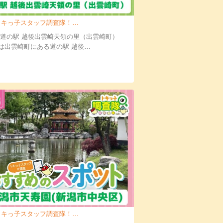
キっ子スタッフ調査隊！道の駅 越後出雲崎天領…
 道の駅 越後出雲崎天領の里（出雲崎町）
は出雲崎町にある道の駅 越後…
キっ子スタッフ調査隊！新潟市天寿園（新潟市…