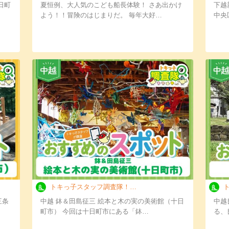
日町
夏恒例、大人気のこども船長体験！ さあ出かけ
下越
よう！！冒険のはじまりだ。 毎年大好…
中央
トキっ子スタッフ調査隊！鉢＆田島征三 絵本と木…
ト
三条
中越 鉢＆田島征三 絵本と木の実の美術館（十日
中越
町市） 今回は十日町市にある「鉢…
る、