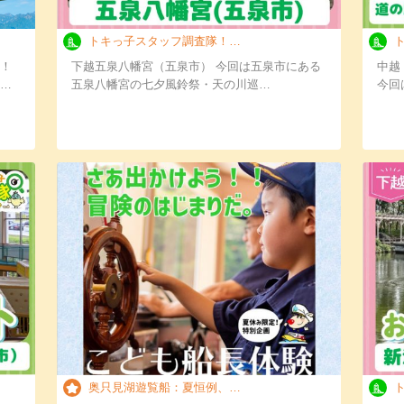
トキっ子スタッフ調査隊！五泉八幡宮（五泉市）…
ト
！
下越五泉八幡宮（五泉市） 今回は五泉市にある
中越
フ…
五泉八幡宮の七夕風鈴祭・天の川巡…
今回
奥只見湖遊覧船：夏恒例、大人気のこども船長体…
ト