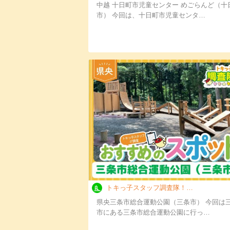
中越 十日町市児童センター めごらんど（十
市） 今回は、十日町市児童センタ…
トキっ子スタッフ調査隊！三条市総合運動公園（…
県央三条市総合運動公園（三条市） 今回は
市にある三条市総合運動公園に行っ…