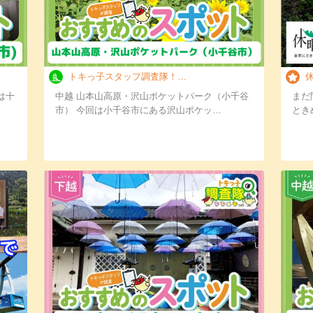
トキっ子スタッフ調査隊！山本山高原・沢山ポケ…
休
は十
中越 山本山高原・沢山ポケットパーク（小千谷
まだ
市） 今回は小千谷市にある沢山ポケッ…
とき