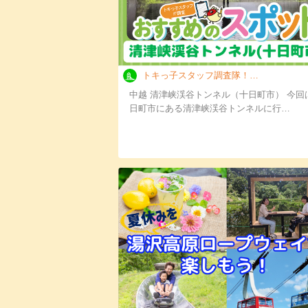
トキっ子スタッフ調査隊！清津峡渓谷トンネル（…
中越 清津峡渓谷トンネル（十日町市） 今回
日町市にある清津峡渓谷トンネルに行…