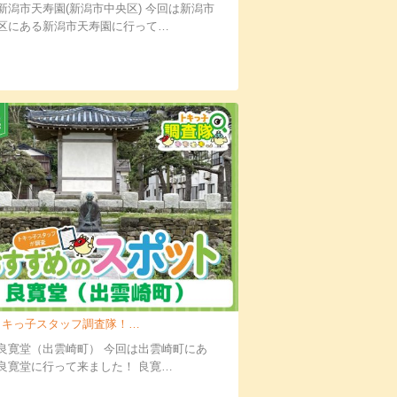
新潟市天寿園(新潟市中央区) 今回は新潟市
区にある新潟市天寿園に行って…
キっ子スタッフ調査隊！良寛堂（出雲崎町）に…
良寛堂（出雲崎町） 今回は出雲崎町にあ
良寛堂に行って来ました！ 良寛…