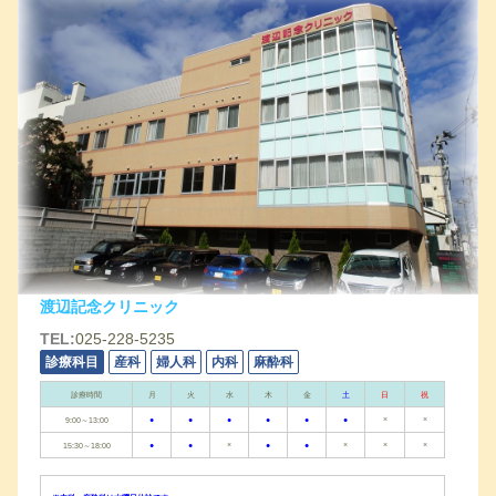
渡辺記念クリニック
TEL:
025-228-5235
診療科目
産科
婦人科
内科
麻酔科
診療時間
月
火
水
木
金
土
日
祝
●
●
●
●
●
●
×
×
9:00～13:00
●
●
×
●
●
×
×
×
15:30～18:00