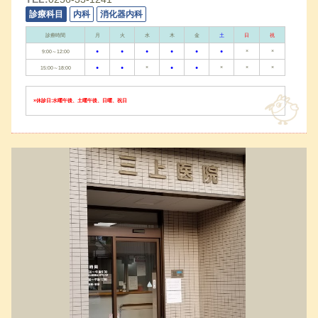
診療科目
内科
消化器内科
診療時間
月
火
水
木
金
土
日
祝
●
●
●
●
●
●
×
×
9:00～12:00
●
●
×
●
●
×
×
×
15:00～18:00
×休診日:水曜午後、土曜午後、日曜、祝日