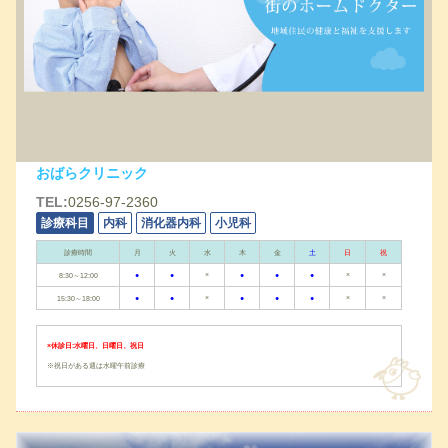
おばらクリニック
TEL:
0256-97-2360
診療科目
内科
消化器内科
小児科
診療時間
月
火
水
木
金
土
日
祝
●
●
×
●
●
●
×
×
8:30～12:00
●
●
×
●
●
●
×
×
15:30～18:00
×休診日:水曜日、日曜日、祝日
※祝日がある週は水曜午前診療