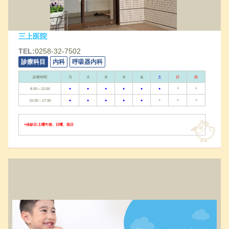
三上医院
TEL:
0258-32-7502
診療科目
内科
呼吸器内科
診療時間
月
火
水
木
金
土
日
祝
●
●
●
●
●
●
×
×
8:30～12:00
●
●
●
●
●
×
×
×
15:30～17:30
×休診日:土曜午後、日曜、祝日