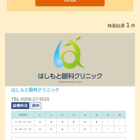
1
検索結果
件
はしもと眼科クリニック
TEL:
0258-27-5015
診療科目
眼科
診療時間
月
火
水
木
金
土
日
祝
●
●
●
▲
●
●
×
×
9：00～12：30
●
●
●
×
●
×
×
×
15：00～17：30