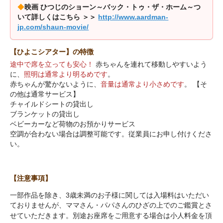
◆
映画 ひつじのショーン～バック・トゥ・ザ・ホーム～つ
いて詳しくはこちら ＞＞
http://www.aardman-
jp.com/shaun-movie/
【ひよこシアター】の特徴
途中で席を立っても安心！
赤ちゃんを連れて移動しやすいよう
に、
照明は通常より明るめです
。
赤ちゃんが驚かないように、
音量は通常より小さめです
。 【そ
の他は通常サービス】
チャイルドシートの貸出し
ブランケットの貸出し
ベビーカーなど荷物のお預かりサービス
空調が合わない場合は調整可能です。従業員にお申し付けくださ
い。
【注意事項】
一部作品を除き、3歳未満のお子様に関しては入場料はいただい
ておりませんが、ママさん・パパさんのひざの上でのご鑑賞とさ
せていただきます。
別途お座席をご用意する場合は小人料金を頂