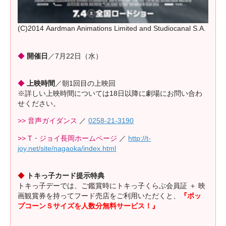
(C)2014 Aardman Animations Limited and Studiocanal S.A.
◆
開催日
／7月22日（水）
◆
上映時間
／朝1回目の上映回
※詳しい上映時間については18日以降に劇場にお問い合わ
せください。
>> 音声ガイダンス
／
0258-21-3190
>> T・ジョイ長岡ホームページ
／
http://t-
joy.net/site/nagaoka/index.html
◆
トキっ子カード提示特典
トキっ子デーでは、ご鑑賞時にトキっ子くらぶ会員証 ＋ 映
画観賞券を持ってフード売店をご利用いただくと、
『ポッ
プコーンＳサイズを人数分無料サービス！』