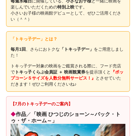
毎週水曜日
に開催している、
小さなお子様
と一緒に映画を
楽しんでいただくための
特別上映
です。
小さいお子様の映画館デビューとして、ぜひご活用くださ
い（＾＾）
「トキっ子デー」とは？
毎月1回
、さらにおトクな
「トキっ子デー」
をご用意しまし
た！
トキっ子デー対象の映画をご鑑賞される際に、フード売店
で
トキっ子くらぶ会員証 ＋ 映画観賞券
を提示頂くと
『ポッ
プコーンＳサイズを人数分無料サービス！』
とさせていた
だきます！ぜひご利用くださいね♪
【7月のトキっ子デーのご案内】
◆
作品
／
「映画 ひつじのショーン～バック・ト
ゥ・ザ・ホーム～」