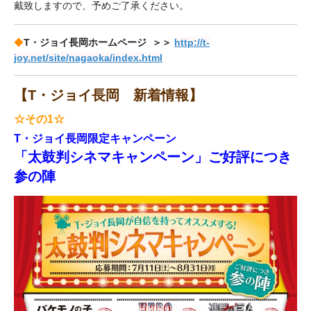
戴致しますので、予めご了承ください。
◆
T・ジョイ長岡ホームページ ＞＞
http://t-
joy.net/site/nagaoka/index.html
【T・ジョイ長岡 新着情報
】
☆その1☆
T・ジョイ長岡限定キャンペーン
「太鼓判シネマキャンペーン」ご好評につき
参の陣