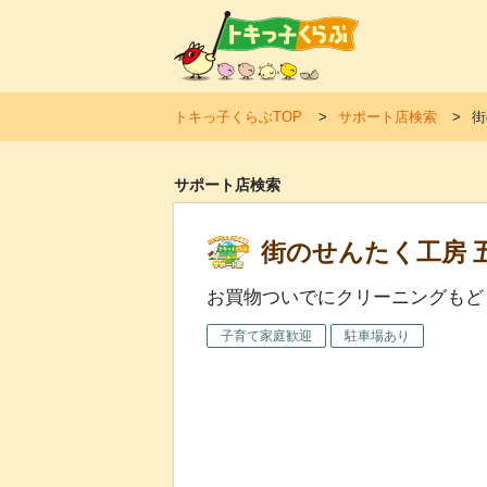
トキ
トキっ子くらぶTOP
サポート店検索
街
サポート店検索
街のせんたく工房 
お買物ついでにクリーニングもど
子育て家庭歓迎
駐車場あり