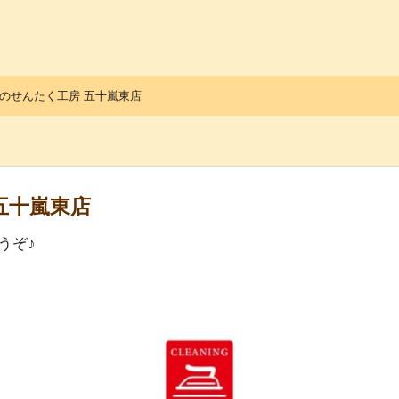
っ子くらぶ
のせんたく工房 五十嵐東店
五十嵐東店
うぞ♪