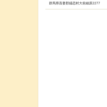
群馬県吾妻郡嬬恋村大前細原2277