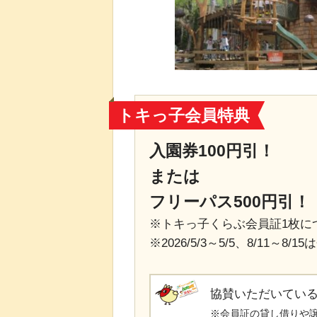
トキっ子会員特典
入園券100円引！
または
フリーパス500円引！
※トキっ子くらぶ会員証1枚に
※2026/5/3～5/5、8/11～8
協賛いただいてい
※会員証の貸し借りや