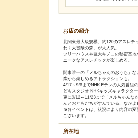
お店の紹介
北関東最大級規模、約120のアスレチ
わく大冒険の森」が大人気。
ツリーハウスや巨大キノコの秘密基地
ニークなアスレチックが楽しめる。
関東唯一の「メルちゃんのおうち」など
歳から楽しめるアトラクションも。
4/17～9/6までNHK Eテレの人気
どもスタジオ NHKキッズキャラクタ
更に9/12～11/23まで「メルちゃん
んとおともだちがすんでいる、なかよ
※各イベントは、状況により内容の変
ございます。
所在地