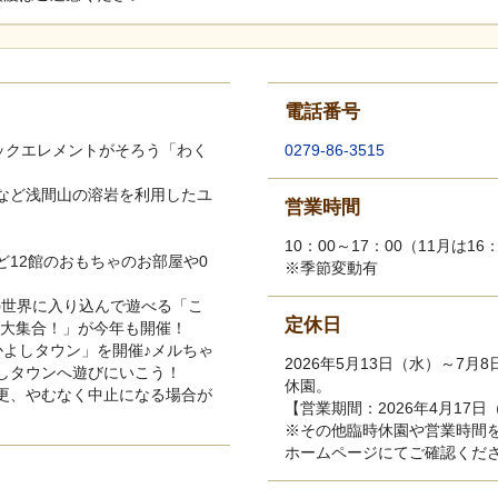
電話番号
ックエレメントがそろう「わく
0279-86-3515
など浅間山の溶岩を利用したユ
営業時間
10：00～17：00（11月は16
12館のおもちゃのお部屋や0
※季節変動有
番組の世界に入り込んで遊べる「こ
定休日
ー大集合！」が今年も開催！
なかよしタウン」を開催♪メルちゃ
2026年5月13日（水）～7月
しタウンへ遊びにいこう！
休園。
更、やむなく中止になる場合が
【営業期間：2026年4月17日
※その他臨時休園や営業時間
ホームページにてご確認くだ