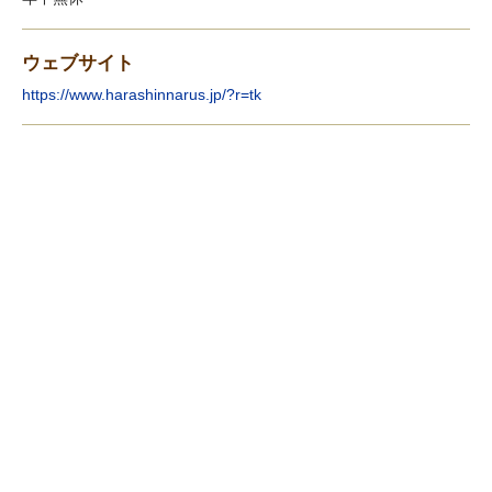
ウェブサイト
https://www.harashinnarus.jp/?r=tk