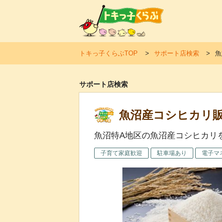
トキ
トキっ子くらぶTOP
サポート店検索
魚
サポート店検索
魚沼産コシヒカリ販
魚沼特A地区の魚沼産コシヒカリ
子育て家庭歓迎
駐車場あり
電子マ