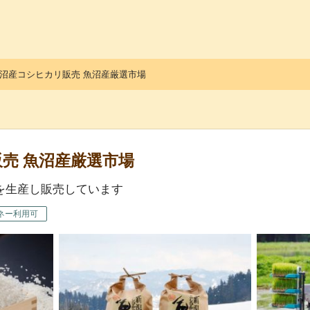
っ子くらぶ
沼産コシヒカリ販売 魚沼産厳選市場
売 魚沼産厳選市場
を生産し販売しています
ネー利用可