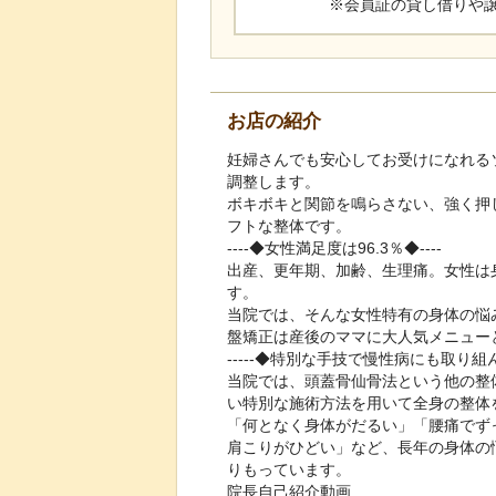
※会員証の貸し借りや
お店の紹介
妊婦さんでも安心してお受けになれる
調整します。
ボキボキと関節を鳴らさない、強く押
フトな整体です。
----◆女性満足度は96.3％◆----
出産、更年期、加齢、生理痛。女性は
す。
当院では、そんな女性特有の身体の悩
盤矯正は産後のママに大人気メニュー
-----◆特別な手技で慢性病にも取り組ん
当院では、頭蓋骨仙骨法という他の整
い特別な施術方法を用いて全身の整体
「何となく身体がだるい」「腰痛でず
肩こりがひどい」など、長年の身体の
りもっています。
院長自己紹介動画