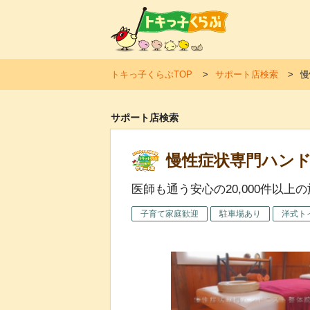
トキ
トキっ子くらぶTOP
サポート店検索
慢
サポート店検索
慢性症状専門ハン
医師も通う安心の20,000件以
子育て家庭歓迎
駐車場あり
洋式ト