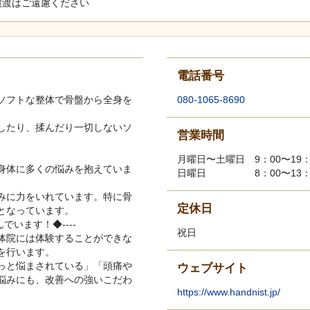
譲渡はご遠慮ください
電話番号
ソフトな整体で骨盤から全身を
080-1065-8690
したり、揉んだり一切しないソ
営業時間
月曜日〜土曜日 9：00〜19：
身体に多くの悩みを抱えていま
日曜日 8：00〜13：
みに力をいれています。特に骨
定休日
となっています。
でいます！◆----
祝日
体院には体験することができな
を行います。
っと悩まされている」「頭痛や
ウェブサイト
悩みにも、改善への強いこだわ
https://www.handnist.jp/