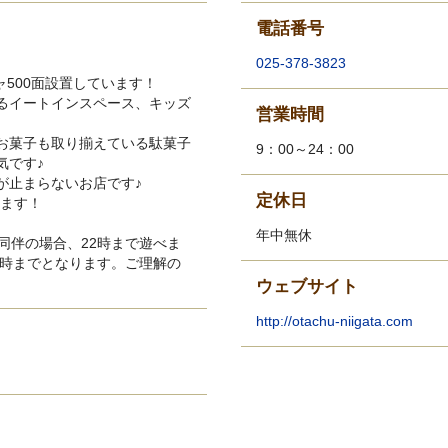
電話番号
！
025-378-3823
ャ500面設置しています！
るイートインスペース、キッズ
営業時間
お菓子も取り揃えている駄菓子
9：00～24：00
気です♪
が止まらないお店です♪
定休日
します！
年中無休
同伴の場合、22時まで遊べま
8時までとなります。ご理解の
ウェブサイト
http://otachu-niigata.com