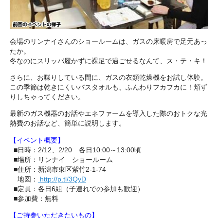
会場のリンナイさんのショールームは、ガスの床暖房で足元あっ
たか。
冬なのにスリッパ履かずに裸足で過ごせるなんて、ス・テ・キ！
さらに、お喋りしている間に、ガスの衣類乾燥機をお試し体験。
この季節は乾きにくいバスタオルも、ふんわりフカフカに！頬ず
りしちゃってください。
最新のガス機器のお話やエネファームを導入した際のおトクな光
熱費のお話など、簡単に説明します。
【イベント概要】
■日時：2/12、2/20 各日10:00～13:00頃
■場所：リンナイ ショールーム
■住所：新潟市東区紫竹2-1-74
■
地図：
http://p.tl/3QyD
■定員：各日6組（子連れでの参加も歓迎）
■参加費：無料
【ご持参いただきたいもの】