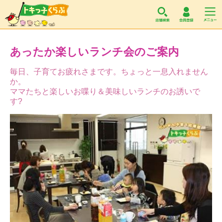
トキっ子くらぶ
あったか楽しいランチ会のご案内
毎日、子育てお疲れさまです。ちょっと一息入れません
か。
ママたちと楽しいお喋り＆美味しいランチのお誘いで
す?