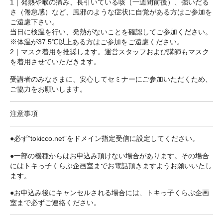
1｜発熱や喉の痛み、長引いている咳（一週間前後）、強いだる
さ（倦怠感）など、風邪のような症状に自覚がある方はご参加を
ご遠慮下さい。
当日に検温を行い、発熱がないことを確認してご参加ください。
※体温が37.5℃以上ある方はご参加をご遠慮ください。
2｜マスク着用を推奨します。運営スタッフおよび講師もマスク
を着用させていただきます。
受講者のみなさまに、安心してセミナーにご参加いただくため、
ご協力をお願いします。
注意事項
●必ず”tokicco.net”をドメイン指定受信に設定してください。
●一部の機種からはお申込み頂けない場合があります。その場合
にはトキっ子くらぶ企画室までお電話頂きますようお願いいたし
ます。
●お申込み後にキャンセルされる場合には、トキっ子くらぶ企画
室まで必ずご連絡ください。