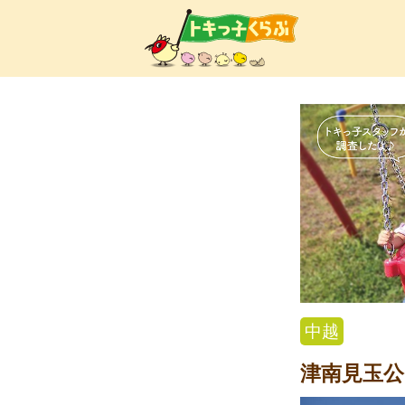
トキ
中越
津南見玉公