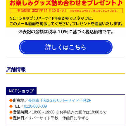
詳しくはこちら
店舗情報
NCTショップ
◆
所在地
／
長岡市千秋2-278リバーサイド千秋2F
◆
TEL
／
0120-080-009
◆
営業時間
／10:00～19:00 ※お手続きの受付は18:00まで
◆
定休日
／リバーサイド千秋 休館日に準ずる