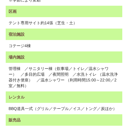
※季節により変動
区画
テント専用サイト約14張（芝生・土）
宿泊施設
コテージ4棟
場内施設
管理棟 ／サニタリー棟（炊事場／トイレ／温水シャワ
ー） ／多目的広場 ／夜間照明 ／水洗トイレ （温水洗浄
器付き便座） ／温水シャワー （利用時間15:00～22:00／2
室／無料）
レンタル
BBQ道具一式（グリル／テーブル／イス／トング／炭ほか）
販売品