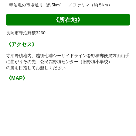
寺泊魚の市場通り（約5km） ／ファミマ（約５km）
《所在地》
長岡市寺泊野積3260
《アクセス》
寺泊野積地内、越後七浦シーサイドラインを野積郵便局方面山手
に曲がりその先、公民館野積センター（旧野積小学校）
の裏を目指してお越しください
《MAP》