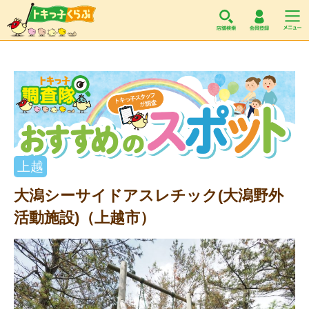
トキっ子くらぶ
上越
大潟シーサイドアスレチック(大潟野外
活動施設)（上越市）