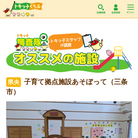
トキっ子くらぶ
子育て拠点施設あそぼって（三条
県央
市）