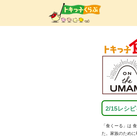
トキ
2/15レ
「食くーる」は 
た。家族のために