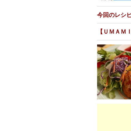
今回のレシ
【ＵＭＡＭ