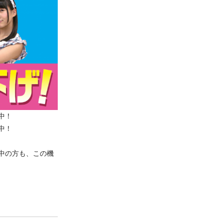
中！
中！
中の方も、この機