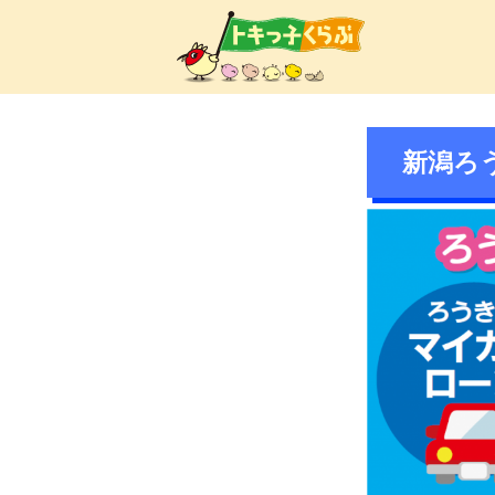
トキ
新潟ろ