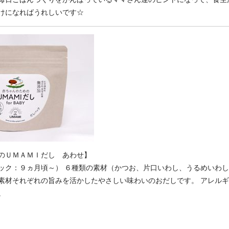
けになればうれしいです☆
のＵＭＡＭＩだし あわせ】
ック：９ヵ月頃～） ６種類の素材（かつお、片口いわし、うるめいわ
素材それぞれの旨みを活かしたやさしい味わいのおだしです。 アレルギ
。