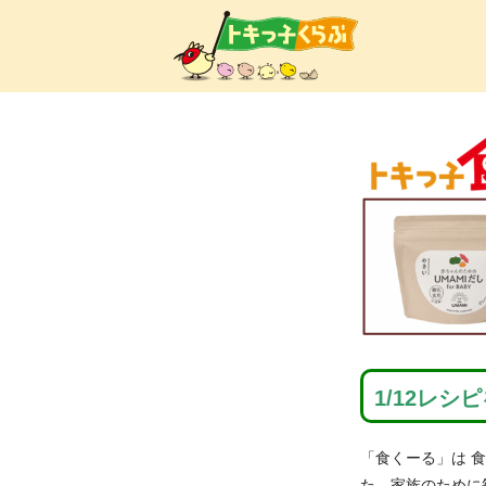
トキ
1/12レ
「食くーる」は 
た。家族のために