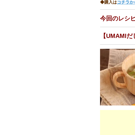
◆購入は
コチラか
今回のレシ
【UMAMI