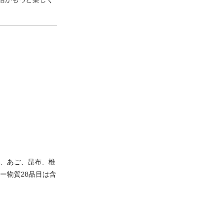
し、あご、昆布、椎
ー物質28品目は含