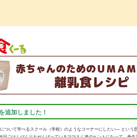
っ子くらぶ
シピを追加しました！
食について学べるスクール（学校）のようなコーナーにしたい― という
毎日ごはんづくりをがんばっているママさん達のヒントになって、食生