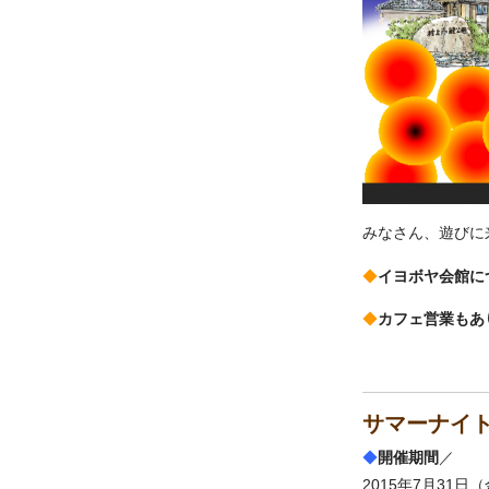
みなさん、遊びに
◆
イヨボヤ会館に
◆
カフェ営業もあ
サマーナイ
◆
開催期間
／
2015年7月31日