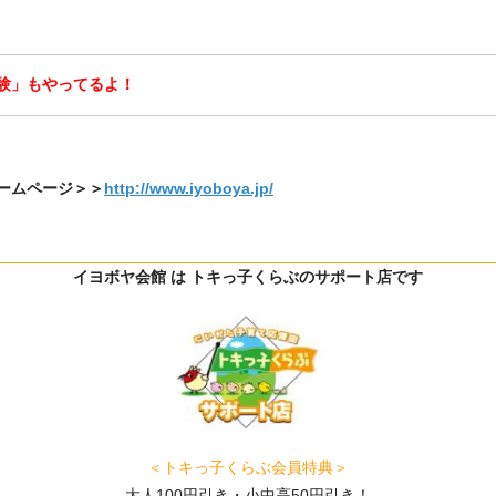
験」もやってるよ！
ームページ＞＞
http://www.iyoboya.jp/
イヨボヤ会館 は トキっ子くらぶのサポート店です
＜トキっ子くらぶ会員特典＞
大人100円引き・小中高50円引き！