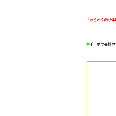
「わくわく釣り体
◆
イヨボヤ会館ホ