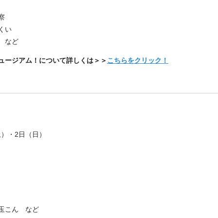
察
くい
 など
ュージアム！について詳しくは＞＞
こちらをクリック！
（土）・2日（日）
玉こん など