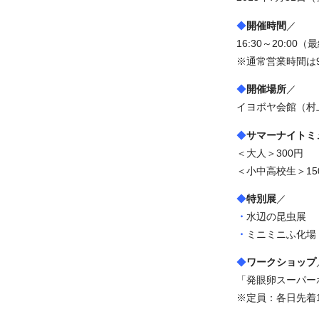
◆
開催時間
／
16:30～20:00（
※通常営業時間は9:
◆
開催場所
／
イヨボヤ会館（村上
◆
サマーナイトミ
＜大人＞300円
＜小中高校生＞15
◆
特別展
／
・
水辺の昆虫展
・
ミニミニふ化場
◆
ワークショップ
「発眼卵スーパー
※定員：各日先