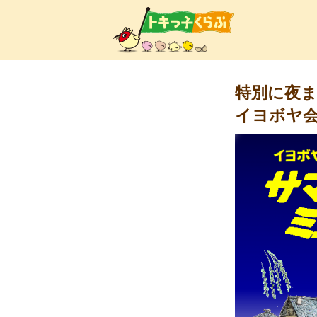
トキ
特別に夜
イヨボヤ