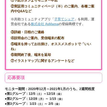
①下記ボタンよりモニター申込
②実証用コミュニティページ（※）のご案内、各種ご案
内やQ&Aなど
※共助コミュニティアプリ「
子育てシェア
」を利用。運
営会社である
株式会社 AsMama
の登録商標です。
③詳細・日程のご連絡
④説明会のご案内、受信端末の配布
⑤端末を持ってお出掛け、オススメスポットで「いい
ね」
⑥期間終了後、端末を返却
⑦イラストマップに関するアンケートなど
応募要項
モニター期間：2020年12月～2021年1月のうち、2週間程度
●第1グループ：12/5
～12/18
（土）
（金）
●第2グループ：12/28
～ 1/15
（月）
（金）
●第3グループ： 1/23
～ 2/5
（土）
（金）