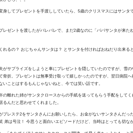
に変身してプレゼントを手渡ししていたら、5歳のクリスマスにはサンタ
てプレゼントを渡したがバレバレで、まだ2歳なのに「パパサンタが来た
何くれるの？ おじちゃんサンタは？ とサンタを付ければおねだり出来る
、夫がサプライズをしようと車にプレゼントを隠していたのですが、雪の
て骨折。プレゼントは無事受け取って嬉しかったのですが、翌日病院へ
ないことはするもんじゃないねと、今では笑い話です。
、年の離れた姉がサンタクロースからの手紙を送ってもらう手配をしてく
居るんだと思わせてくれました。
弟がプレステ2をサンタさんにお願いしたら、お金がないサンタさんだっ
笑 弟は号泣！ 今思うと面白いエピソードだけど、当時はとっても切な