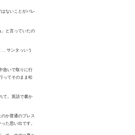
ではないことがバレ
ね」と言っていたの
と… サンタっいう
中急いで取りに行
行ってそのまま松
れて。英語で書か
たのか普通のプレス
かった思い出です。