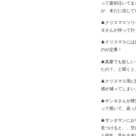
って最初泣いてま
が、未だに信じて
🎄クリスマスツ
タさんが持って行
🎄クリスマスに
のが定番！
🎄真夏でも欲し
たの？」と聞くと
🎄クリスマス用
感が減ってしまい
🎄サンタさんが
って覗いて、真っ
🎄サンタサンに
見つけると、、空
と何年、見れる光