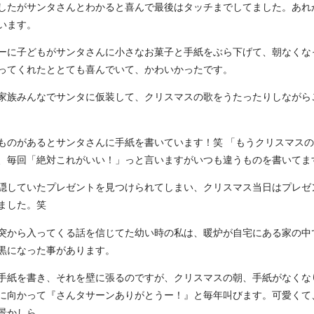
したがサンタさんとわかると喜んで最後はタッチまでしてました。あれ
います。
リーに子どもがサンタさんに小さなお菓子と手紙をぶら下げて、朝なくな
ってくれたととても喜んでいて、かわいかったです。
は家族みんなでサンタに仮装して、クリスマスの歌をうたったりしながら
いものがあるとサンタさんに手紙を書いています！笑 「もうクリスマス
、毎回「絶対これがいい！」っと言いますがいつも違うものを書いてま
に隠していたプレゼントを見つけられてしまい、クリスマス当日はプレゼ
ました。笑
煙突から入ってくる話を信じてた幼い時の私は、暖炉が自宅にある家の中
黒になった事があります。
お手紙を書き、それを壁に張るのですが、クリスマスの朝、手紙がなくな
に向かって『さんタサーンありがとうー！』と毎年叫びます。可愛くて
景かしら、、。