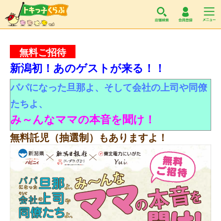
トキっ子くらぶ
無料ご招待
新潟初！あのゲストが来る！！
パパになった旦那よ、そして会社の上司や同僚
たちよ、
み～んなママの本音を聞け！
無料託児（抽選制）もありますよ！