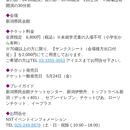
開演の30分前
◆
会場
新潟県民会館
◆
チケット料金
全席指定 6,800円（税込）※未就学児童の入場不可（小学生か
ら有料）
※70歳以上の方に限り、【サンクスシート（会場後方出口付
近）】を2,000円にてご用意しております。
ご希望の方はTEL.
03-3355-3553
アイエスまでお問合せ下さい。
◆
チケット発売日
チケット一般発売日 5月24日（金）
◆
プレイガイド
新潟県民会館チケットセンター、新潟伊勢丹、トップトラベル新
潟（デッキィ401）、セブンｰイレブン、チケットぴあ、ローソ
ンチケット 、イープラス
◆
お問合せ
NSTイベントインフォメーション
TEL:
025-249-8878
（土・日・祝除く10:00～18:00）