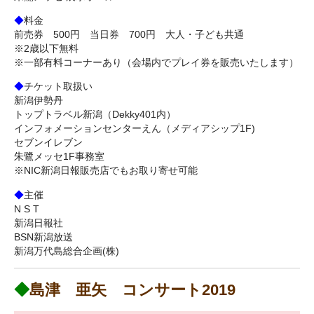
◆
料金
前売券 500円 当日券 700円 大人・子ども共通
※2歳以下無料
※一部有料コーナーあり（会場内でプレイ券を販売いたします）
◆
チケット取扱い
新潟伊勢丹
トップトラベル新潟（Dekky401内）
インフォメーションセンターえん（メディアシップ1F)
セブンイレブン
朱鷺メッセ1F事務室
※NIC新潟日報販売店でもお取り寄せ可能
◆
主催
N S T
新潟日報社
BSN新潟放送
新潟万代島総合企画(株)
◆
島津 亜矢 コンサート2019