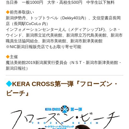
当日券 一般1000円 大学・高校生500円 中学生以下無料
◆
前売券取扱い
新潟伊勢丹、トップトラベル（Dekky401内）、文信堂書店長岡
店（長岡駅CoCoLo 内）
インフォメーションセンターえん（メディアシップ1F)、シネ・
ウインド、新潟県立近代美術館、新潟県立万代島美術館、新潟市
職員生活協同組合、新潟市美術館、新潟市新津美術館
※NIC新潟日報販売店でもお取り寄せ可能
◆
主催
魔法美術館2019新潟展実行委員会（N S T・新潟市新津美術館・
新潟日報社）
◆
KERA CROSS第一弾『フローズン・
ビーチ』