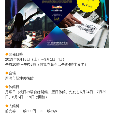
◆
開催日時
2019年6月15日（土）～9月1日（日）
午前10時～午後5時（観覧券版売は午後4時半まで）
◆
会場
新潟市新津美術館
◆
休館日
月曜日（祝日の場合は開館、翌日休館。ただし6月24日、7月29
日、8月5日・19日は開館）
◆
入館料
前売券 一般800円 ※一般のみ