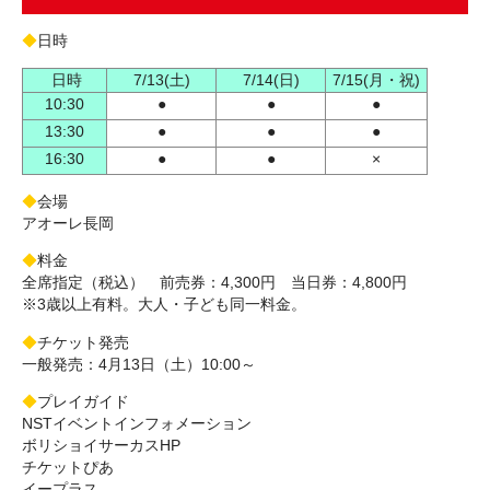
◆
日時
日時
7/13(土)
7/14(日)
7/15(月・祝)
10:30
●
●
●
13:30
●
●
●
16:30
●
●
×
◆
会場
アオーレ長岡
◆
料金
全席指定（税込） 前売券：4,300円 当日券：4,800円
※3歳以上有料。大人・子ども同一料金。
◆
チケット発売
一般発売：4月13日（土）10:00～
◆
プレイガイド
NSTイベントインフォメーション
ボリショイサーカスHP
チケットぴあ
イープラス