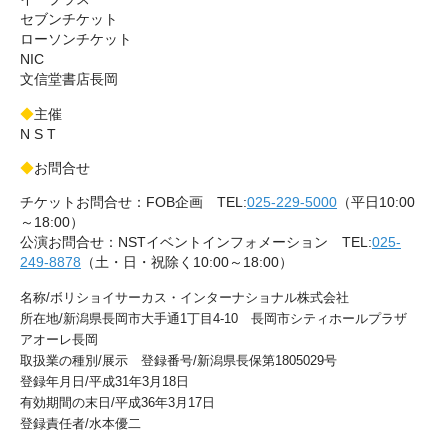
セブンチケット
ローソンチケット
NIC
文信堂書店長岡
◆
主催
N S T
◆
お問合せ
チケットお問合せ：FOB企画 TEL:
025-229-5000
（平日10:00
～18:00）
公演お問合せ：NSTイベントインフォメーション TEL:
025-
249-8878
（土・日・祝除く10:00～18:00）
名称/ボリショイサーカス・インターナショナル株式会社
所在地/新潟県長岡市大手通1丁目4-10 長岡市シティホールプラザ
アオーレ長岡
取扱業の種別/展示 登録番号/新潟県長保第1805029号
登録年月日/平成31年3月18日
有効期間の末日/平成36年3月17日
登録責任者/水本優二