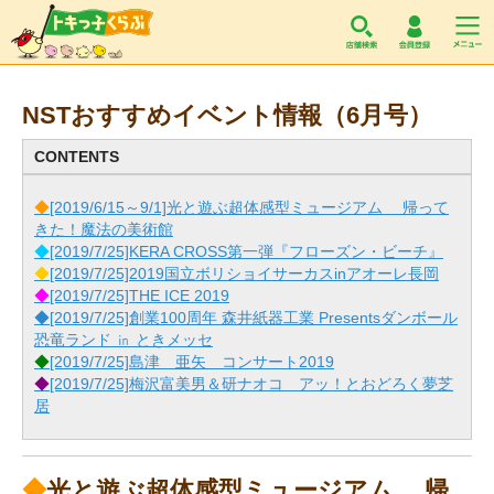
トキっ子くらぶ
NSTおすすめイベント情報（6月号）
CONTENTS
◆
[2019/6/15～9/1]光と遊ぶ超体感型ミュージアム 帰って
きた！魔法の美術館
◆
[2019/7/25]KERA CROSS第一弾『フローズン・ビーチ』
◆
[2019/7/25]2019国立ボリショイサーカスinアオーレ長岡
◆
[2019/7/25]THE ICE 2019
◆[2019/7/25]創業100周年 森井紙器工業 Presentsダンボール
恐竜ランド ㏌ ときメッセ
◆
[2019/7/25]島津 亜矢 コンサート2019
◆
[2019/7/25]梅沢富美男＆研ナオコ アッ！とおどろく夢芝
居
◆
光と遊ぶ超体感型ミュージアム 帰