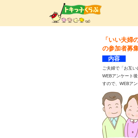
トキ
「いい夫婦の
の参加者募
内容
ご夫婦で「お互い
WEBアンケート
すので、WEBア