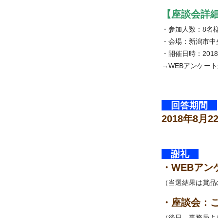
【座談会詳
・参加人数：8名
・会場：新潟市中
・開催日時：2018
→WEBアンケー
回答期間
2018年8月
謝礼
・WEBアン
（当選結果は賞品
・座談会：ご
（後日、事務局よ