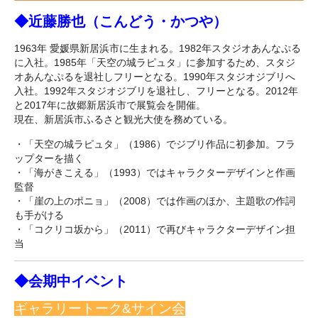
◆近藤勝也（こんどう・かつや）
1963年 愛媛県新居浜市に生まれる。1982年スタジオあんなぷる
に入社。1985年「天空の城ラピュタ」に参加するため、スタジ
オあんなぷるを退社しフリーとなる。1990年スタジオジブリへ
入社。1992年スタジオジブリを退社し、フリーとなる。2012年
と2017年に故郷新居浜市で展覧会を開催。
現在、新居浜市ふるさと観光大使を務めている。
・「天空の城ラピュタ」（1986）でジブリ作品に初参加。フラ
ップターを描く
・「海がきこえる」（1993）ではキャラクターデザインと作画
監督
・「崖の上のポニョ」（2008）では作画のほか、主題歌の作詞
も手がける
・「コクリコ坂から」（2011）で再びキャラクターデザイン担
当
◆会期中イベント
ギャラリートーク&サイン会