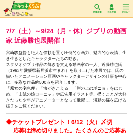
トキっ子くらぶ
7/7（土）～9/24（月・休）ジブリの動画
家 近藤勝也展開催！
宮崎駿監督も絶大な信頼を置く圧倒的な画力、魅力的な表情、生
き生きとしたキャラクターたちの動き。
スタジオジブリ作品の輝きを支える動画家の一人、近藤勝也氏
（1963年愛媛県新居浜市生まれ）を取り上げた本展では、氏の
描いたアニメーション原画やキャラクターデザインの仕事を中心
に、多彩な作品約500点を紹介します。
「魔女の宅急便」「海がきこえる」「崖の上のポニョ」をはじ
め、「山賊の娘ローニャ」や広告用イラスト等、描くことが大好
きだった少年がアニメーターとなって飛躍し、活動の幅を広げる
様子をご覧ください。
◆チケットプレゼント！6/12（火）〆切
応募は締め切りました。たくさんのご応募あ