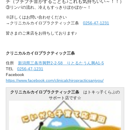
チ
（プチプチ音がすることも♪これも気持ちいい～！！）
③リンパの流れ、冷えもすっきりぽかぽか～！
※詳しくはお問い合わせください
→クリニカルカイロプラクティック三条
0256-47-1231
皆さまのご来店をお待ちしております♪
クリニカルカイロプラクティック三条
住所
新潟県三条市興野2-2-58 りとるたうん興A1-5
TEL
0256-47-1231
Facebook
https://www.facebook.com/clinicalchiropracticsanjyou/
クリニカルカイロプラクティック三条
はトキっ子くらぶの
サポート店です☆