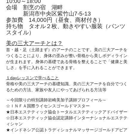
10:00～18:00
会場 割烹の宿 湖畔
新潟市中央区紫竹山7-5-13
参加費 14,000円（昼食、商材付き）
持ち物 タオル２枚、動きやすい服装（パンツ
スタイル）
美の三大アーチとは？
首・越・足（土踏まず）のアーチのことです。美の三大アーチを
つくることにより、身体の歪みが整い骨格から美しボディライン
が生まれます。
身体の基礎である骨格を整えることで「健康と美
しさ」を手に入れることができます。
１dayレッスンで学べること
骨格や美の三大アーチの基礎知識、美の三大アーチを自分でつく
るための方法、家族や友人にやってあげられる方法等
～今回限りの特別講師岩崎美加子講師プロフィール～
☆ＩＮＦＡ国際ライセンスゴールドマスター
★日本エステティック協会トータルエステティックアドバイザー
☆日本エステティック協会認定講師インターナショナルエステテ
ィシャン
★インドネシア公認トラディショナルマッサージゴールドアビア