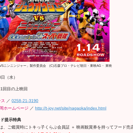
VSニンニンジャー」製作委員会
(C)石森プロ・テレビ朝日・東映AG・ 東映
8日（水）
朝1回目の上映回
ンス
／
0258-21-3190
長岡ホームページ
／
http://t-joy.net/site/nagaoka/index.html
ード提示特典
は、ご鑑賞時にトキっ子くらぶ会員証 ＋ 映画観賞券を持ってフード売