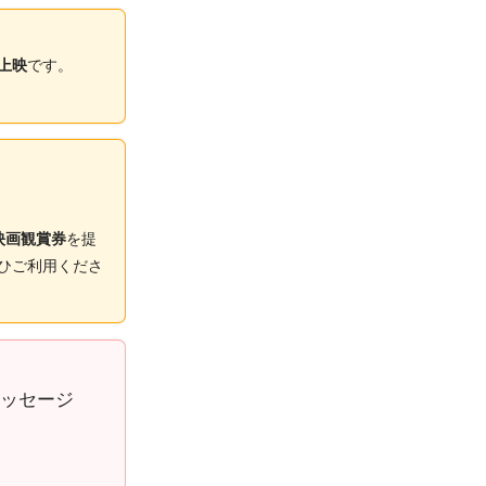
上映
です。
映画観賞券
を提
ひご利用くださ
メッセージ