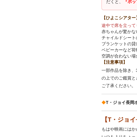
だくと、
『ポッ
【ひよこシアター
途中で席を立って
赤ちゃんが驚かな
チャイルドシート
ブランケットの貸
ベビーカーなど荷
空調が合わない場
【注意事項】
一部作品を除き、
の上でのご鑑賞と
ご了承ください。
◆
T・ジョイ長岡
【T・ジョイ
もはや映画にはか
いつもよりちょっ