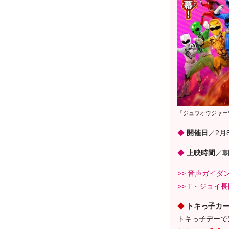
「ジュウオウジャー
◆
開催日
／2月
◆
上映時間
／
>> 音声ガイダ
>> T・ジョイ
◆
トキっ子カ
トキっ子デーで