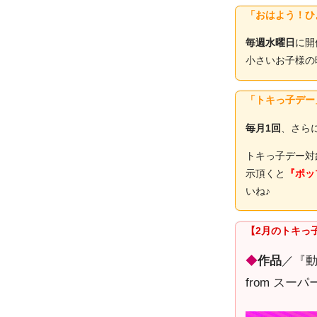
「おはよう！ひ
毎週水曜日
に開
小さいお子様の
「トキっ子デー
毎月1回
、さら
トキっ子デー対
示頂くと
『ポッ
いね♪
【2月のトキっ
◆
作品
／『
from スー