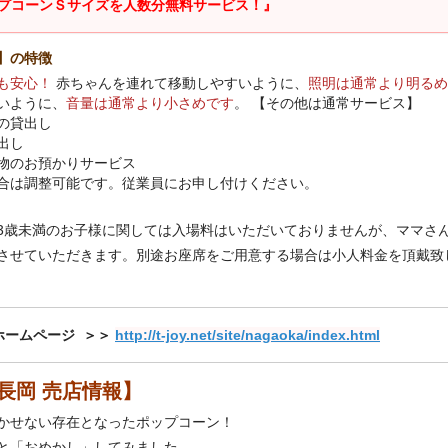
プコーンＳサイズを人数分無料サービス！』
】の特徴
も安心！
赤ちゃんを連れて移動しやすいように、
照明は通常より明るめ
いように、
音量は通常より小さめです
。 【その他は通常サービス】
の貸出し
出し
物のお預かりサービス
合は調整可能です。従業員にお申し付けください。
3歳未満のお子様に関しては入場料はいただいておりませんが、ママさ
させていただきます。
別途お座席をご用意する場合は小人料金を頂戴致
ホームページ ＞＞
http://t-joy.net/site/nagaoka/index.html
長岡 売店情報】
かせない存在となったポップコーン！
と「おめかし」してみました。