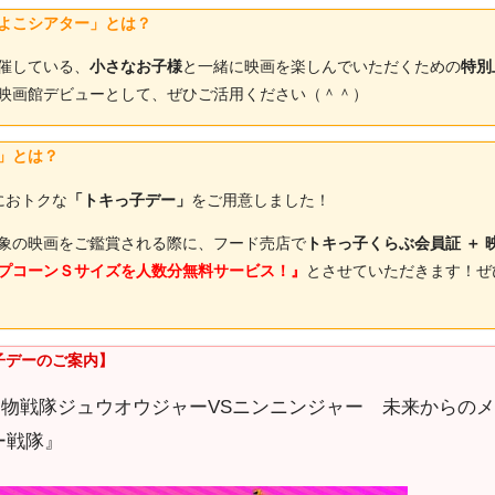
よこシアター」とは？
催している、
小さなお子様
と一緒に映画を楽しんでいただくための
特別
映画館デビューとして、ぜひご活用ください（＾＾）
」とは？
におトクな
「トキっ子デー」
をご用意しました！
象の映画をご鑑賞される際に、フード売店で
トキっ子くらぶ会員証 ＋ 
プコーンＳサイズを人数分無料サービス！』
とさせていただきます！ぜ
子デーのご案内】
動物戦隊ジュウオウジャーVSニンニンジャー 未来からの
パー戦隊』