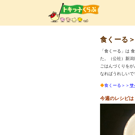
トキ
食くーる＞
「食くーる」は 
た。（公社）新潟
ごはんづくりをが
なればうれしいで
◆
食くーる＞＞
サ
今週のレシピは