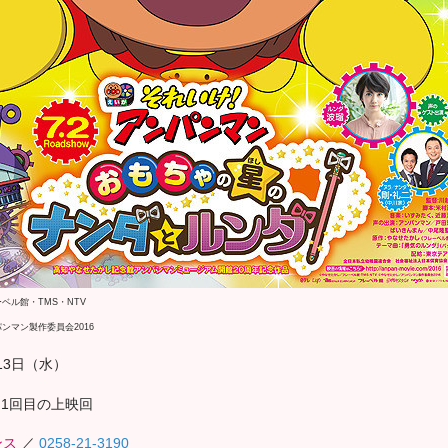
ーベル館・TMS・NTV
パンマン製作委員会2016
13日（水）
朝1回目の上映回
ンス
／
0258-21-3190