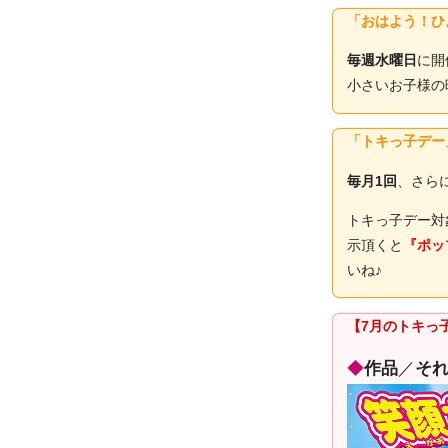
「おはよう！ひ
毎週水曜日
に開
小さいお子様の
「トキっ子デー
毎月1回
、さら
トキっ子デー対
示頂くと
『ポッ
いね♪
【7月のトキっ
◆
作品
／
そ