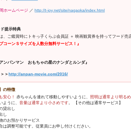
長岡ホームページ
／
http://t-joy.net/site/nagaoka/index.html
ード提示特典
は、ご鑑賞時にトキっ子くらぶ会員証 ＋ 映画観賞券を持ってフード売
プコーンＳサイズを人数分無料サービス！』
アンパンマン おもちゃの星のナンダとルンダ』
 ＞＞
http://anpan-movie.com/2016/
】の特徴
も安心！
赤ちゃんを連れて移動しやすいように、
照明は通常より明るめ
いように、
音量は通常より小さめです
。 【その他は通常サービス】
の貸出し
出し
物のお預かりサービス
合は調整可能です。従業員にお申し付けください。