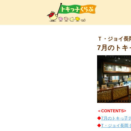
トキ
Ｔ・ジョイ長
7月のトキ
＜CONTENTS>
◆
7月のトキっ子
◆
T・ジョイ長岡 