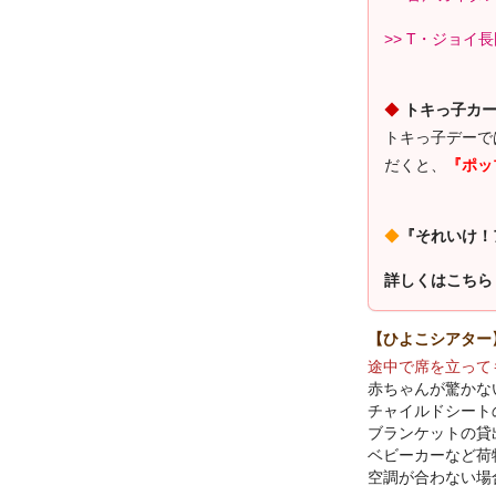
>> T・ジョイ
◆
トキっ子カ
トキっ子デーで
だくと、
『ポッ
◆
『それいけ！
詳しくはこちら
【ひよこシアター
途中で席を立って
赤ちゃんが驚かな
チャイルドシート
ブランケットの貸
ベビーカーなど荷
空調が合わない場