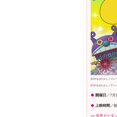
(C)やなせたかし／フレ
(C)やなせたかし／アン
◆
開催日
／7月
◆
上映時間
／
>> 音声ガイダ