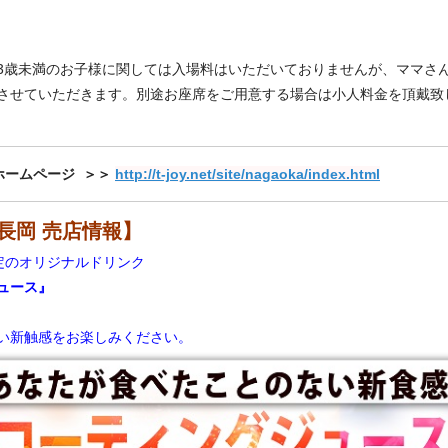
3歳未満のお子様に関しては入場料はいただいておりませんが、ママさ
させていただきます。
別途お座席をご用意する場合は小人料金を頂戴致
ホームページ ＞＞
http://t-joy.net/site/nagaoka/index.html
長岡 売店情報】
定のオリジナルドリンク
ュース』
い新触感をお楽しみください。