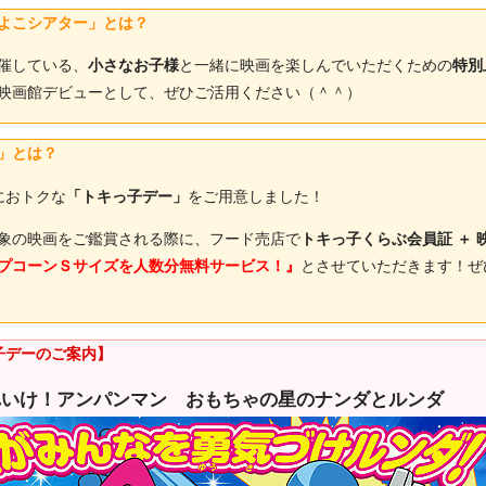
よこシアター」とは？
催している、
小さなお子様
と一緒に映画を楽しんでいただくための
特別
映画館デビューとして、ぜひご活用ください（＾＾）
」とは？
におトクな
「トキっ子デー」
をご用意しました！
象の映画をご鑑賞される際に、フード売店で
トキっ子くらぶ会員証 ＋ 
プコーンＳサイズを人数分無料サービス！』
とさせていただきます！ぜ
子デーのご案内】
れいけ！アンパンマン おもちゃの星のナンダとルンダ