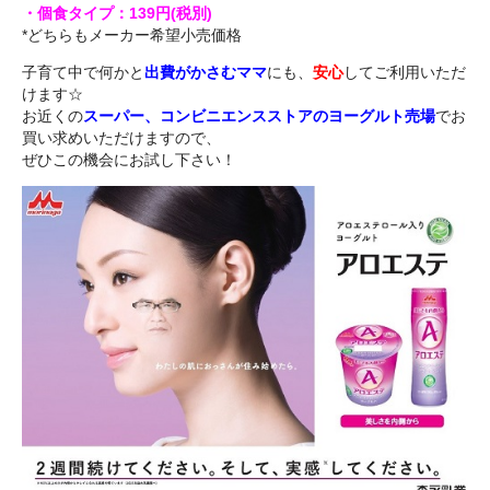
・個食タイプ：139円(税別)
*どちらもメーカー希望小売価格
子育て中で何かと
出費がかさむママ
にも、
安心
してご利用いただ
けます☆
お近くの
スーパー、コンビニエンスストアのヨーグルト売場
でお
買い求めいただけますので、
ぜひこの機会にお試し下さい！