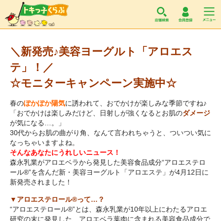
トキっ子くらぶ
＼新発売♪美容ヨーグルト「アロエス
テ」！／
☆モニターキャンペーン実施中☆
春の
ぽかぽか陽気
に誘われて、おでかけが楽しみな季節ですね♪
「おでかけは楽しみだけど、日射しが強くなるとお肌の
ダメージ
が気になる…。」
30代からお肌の曲がり角、なんて言われちゃうと、ついつい気に
なっちゃいますよね。
そんなあなたにうれしいニュース！
森永乳業がアロエベラから発見した美容食品成分“アロエステロ
ール®”を含んだ新・美容ヨーグルト「アロエステ」が4月12日に
新発売されました！
▼アロエステロール®って…？
“アロエステロール®”とは、森永乳業が10年以上にわたるアロエ
研究の末に発見した、アロエベラ葉肉に含まれる美容食品成分で