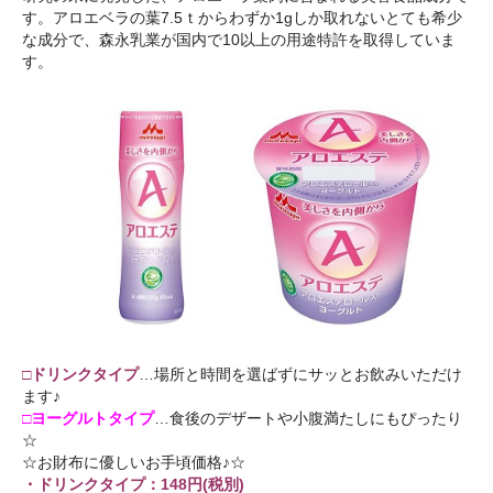
す。アロエベラの葉7.5ｔからわずか1gしか取れないとても希少
な成分で、森永乳業が国内で10以上の用途特許を取得していま
す。
□ドリンクタイプ
…場所と時間を選ばずにサッとお飲みいただけ
ます♪
□ヨーグルトタイプ
…食後のデザートや小腹満たしにもぴったり
☆
☆お財布に優しいお手頃価格♪☆
・ドリンクタイプ：148円(税別)