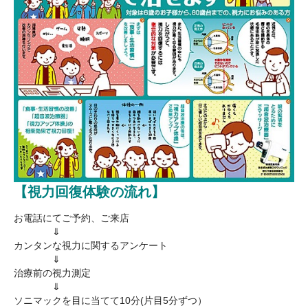
【視力回復体験の流れ】
お電話にてご予約、ご来店
▲▲▲▲
⇓
カンタンな視力に関するアンケート
▲▲▲▲
⇓
治療前の視力測定
▲▲▲▲
⇓
ソニマックを目に当てて10分(片目5分ずつ）