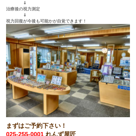
▲▲▲▲
⇓
治療後の視力測定
▲▲▲▲
⇓
視力回復が今後も可能かが自覚できます！
まずはご予約下さい！
025-255-0001
れんず屋匠