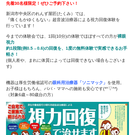
先着30名様限定！ぜひご予約下さい！
新潟市中央区のれんず屋匠(たくみ）では、
『痛くもかゆくもない』超音波治療器による視力回復体験を
行っています！
今までの体験会では、1回(10分)の体験でほぼすべての方が
裸眼
視力
約1段階(例0.5→0.6)の回復を、1度の無料体験で実感できるお手
軽さ！
(個人差や、まれに体質によっては回復できない場合もございま
す)
機器は厚生労働省認可の
眼科用治療器「ソニマック」
を使用。
お子様はもちろん、パパ・ママへの施術も安心です(*^▽^*)
（対象6歳～80歳台の方）