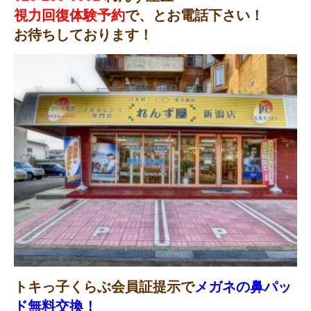
視力回復体験予約
で、とお電話下さい！
お待ちしております！
トキっ子くらぶ会員証提示で
メガネの鼻パッ
ド無料交換！