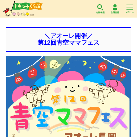
トキっ子くらぶ
＼アオーレ開催／
第12回青空ママフェス