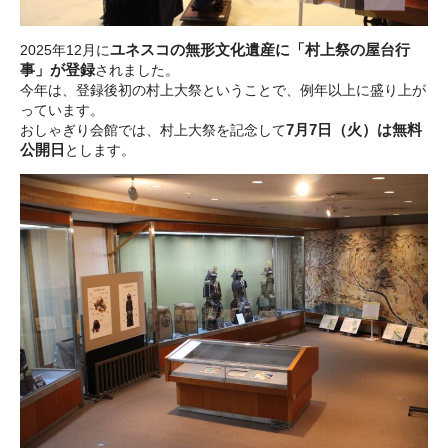
2025年12月に
ユネスコの無形文化遺産に「村上祭の屋台行
事」が登録
されました。
今年は、登録後初の村上大祭ということで、例年以上に盛り上が
っています。
おしゃぎり会館では、村上大祭を記念して
7月7日（火）は無料
公開日
とします。