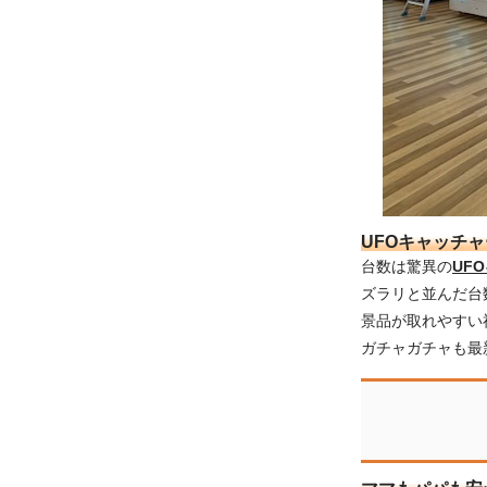
UFOキャッチ
台数は驚異の
UF
ズラリと並んだ台
景品が取れやすい
ガチャガチャも最