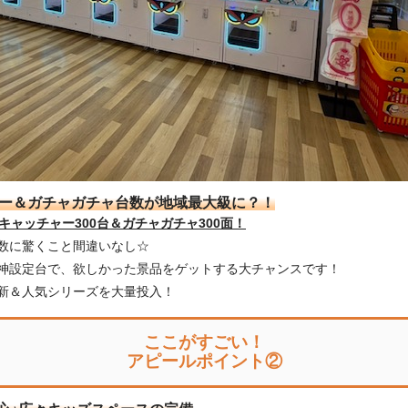
ャー＆ガチャガチャ台数が地域最大級に？！
Oキャッチャー300台＆ガチャガチャ300面！
数に驚くこと間違いなし☆
神設定台で、欲しかった景品をゲットする大チャンスです！
新＆人気シリーズを大量投入！
ここがすごい！
アピールポイント②