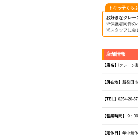
トキっ子くら
お好きなクレー
※保護者同伴の
※スタッフに会
店舗情報
【店名】
iクレーン
【所在地】
新発田市島
【TEL】
0254-20-87
【営業時間】
9：00
【定休日】
年中無