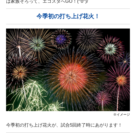
は家族そろって、エコスタへGO！(^o^)/
今季初の打ち上げ花火！
※イメージ
今季初の打ち上げ花火が、試合5回終了時にあがります！