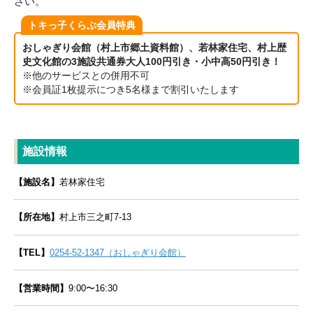
さい。
トキっ子くらぶ会員特典
おしゃぎり会館（村上市郷土資料館）、若林家住宅、村上歴
史文化館の3施設共通券大人100円引き・小中高50円引き！
※他のサービスとの併用不可
※会員証1枚提示につき5名様まで割引いたします
施設情報
【施設名】
若林家住宅
【所在地】
村上市三之町7-13
【TEL】
0254-52-1347（おしゃぎり会館）
【営業時間】
9:00〜16:30