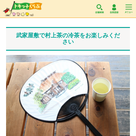
トキっ子くらぶ
武家屋敷で村上茶の冷茶をお楽しみくだ
さい