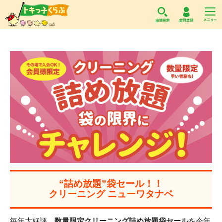
トキっ子くらぶ
“詰め放題”袋セール！！
クリーニング ニューワタナベ
毎年大好評、
数量限定クリーニング詰め放題袋セール
を今年