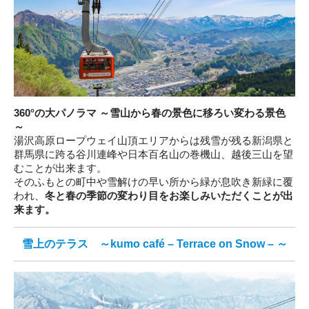
360°の大パノラマ ～雪山から春の景色に移ろい変わる景色
～
湯沢高原ロープウェイ山頂エリアからは残雪が残る新潟県と
群馬県に跨る谷川連峰や日本百名山の巻機山、越後三山を望
むことが出来ます。
そのふもとの町中や雪解けの早い所から緑が息吹き新緑に覆
われ、
冬と春の季節の変わり目をお楽しみいただくことが出
来ます。
雪上のテラス ～kumo café – Terrace on Snow – ～