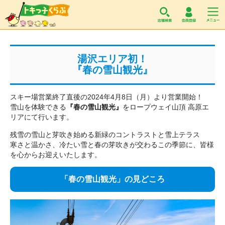
トキっ子くらぶ
湯沢エリア初！
『春の雪山観光』
スキー場営業終了直後の2024年4月8日（月）より営業開始！
雪山を体験できる
『春の雪山観光』
をロープウェイ山頂 高原エ
リアにて行います。
残雪の雪山と芽吹き始める新緑のコントラストと雪上テラス
寒さと温かさ、冷たい雪と春の芽吹きが交わるこの季節に、皆様
を心からお迎えいたします。
「春の雪山観光」の見どころ