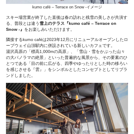
kumo café – Terrace on Snow -イメージ
スキー場営業が終了した直後は春の訪れと残雪の美しさが共演す
る、普段とは違う
雪上のテラス『kumo café – Terrace on
Snow -』
をお楽しみいただけます。
隣接するkumo caféは2023年12月にリニューアルオープンしたロ
ープウェイ山頂駅内に併設されている新しいカフェです。
湯沢高原の「標高1,000mの高原」、「雪山・雪をかぶった山々
の大パノラマの絶景」といった普遍的な風景から、その要素のひ
とつである「目の前に広がる、四季やゆったりとした時の移ろい
を感じさせる『雲』」をシンボルとしたコンセプトとしてリブラ
ンドしました。