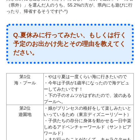
（県外）」を選んだ人のうち、55.2%の方が、県内にも遊びに行
ったり、帰省するそうです(^-^)
Q.夏休みに行ってみたい、もしくは行く
予定のお出かけ先とその理由を教えてく
ださい。
第1位
・やはり夏は一度くらい海に行きたいので
海・プール
・今年は子供が1歳半になったので海デビュ
ーしてみたいです！
・下の子のオムツがはずれたので、波のある
プールへ。
第2位
・娘がプリンセスの格好をして楽しみたいと
遊園地
いっているため（東京ディズニーリゾート）
・子供たちの存分に身体を動かせる一日中楽
しめるアドベンチャーワールド（サントピア
ワールド）
・まだ行ったことがなくて、キャラクターも