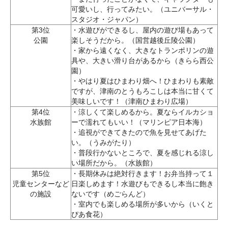
可愛いし、行ってみたい。（ユニバーサル・
スタジオ・ジャパン）
第3位
・水遊びができるし、屋内の遊び場もあって
公園
楽しそうだから。（国営越後丘陵公園）
・家から遠くなく、大きなトランポリンの遊
具や、大きい滑り台があるから（きらら西公
園）
・やはり夏はひまわり畑へ！ひまわりも素敵
ですが、津南のとうもろこしは本当に甘くて
美味しいです！（津南ひまわり広場）
第4位
・涼しくて楽しめるから。夏ならイルカショ
水族館
ーで濡れてもいい！（マリンピア日本海）
・追視ができてきたので魚を見せてあげた
い。（うみがたり）
・普段行かないところで、夏を感じれる涼し
い場所だから。（水族館）
第5位
・長期休みは絶対行きます！お弁当持って１
児童センターなど
日楽しめます！水遊びもできるし本当に飽き
の施設
ないです（めごらんど）
・室内でも楽しめる場所が多いから（いくと
ぴあ食花）