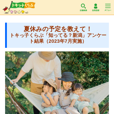
トキっ子くらぶ
夏休みの予定を教えて！
トキっ子くらぶ「知ってる？新潟」アンケー
ト結果（2023年7月実施）