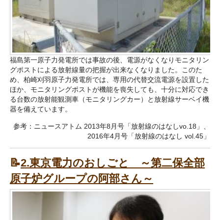
福島第一原子力発電所では事故の後、電源がなくなりモニタリン
グポストによる放射線量の把握が出来なくなりました。このた
め、柏崎刈羽原子力発電所では、専用の代替交流電源を設置した
ほか、モニタリングポストが機能を喪失しても、十分に対応でき
る台数の放射能観測車（モニタリングカー）と放射線サーベイ機
器を備えています。
参考：ニュースアトム 2013年8月号「放射線のはなしvo.18」、
2016年4月号「放射線のはなし vol.45」
📝
2.東京電力のおしごと ～第二保全部
原子炉グループの阿部さん～