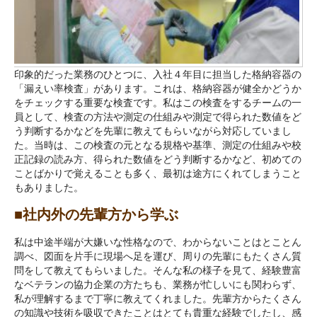
印象的だった業務のひとつに、入社４年目に担当した格納容器の
「漏えい率検査」があります。これは、格納容器が健全かどうか
をチェックする重要な検査です。私はこの検査をするチームの一
員として、検査の方法や測定の仕組みや測定で得られた数値をど
う判断するかなどを先輩に教えてもらいながら対応していまし
た。当時は、この検査の元となる規格や基準、測定の仕組みや校
正記録の読み方、得られた数値をどう判断するかなど、初めての
ことばかりで覚えることも多く、最初は途方にくれてしまうこと
もありました。
■社内外の先輩方から学ぶ
私は中途半端が大嫌いな性格なので、わからないことはとことん
調べ、図面を片手に現場へ足を運び、周りの先輩にもたくさん質
問をして教えてもらいました。そんな私の様子を見て、経験豊富
なベテランの協力企業の方たちも、業務が忙しいにも関わらず、
私が理解するまで丁寧に教えてくれました。先輩方からたくさん
の知識や技術を吸収できたことはとても貴重な経験でしたし、感