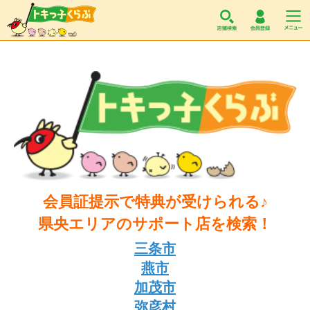
トキっ子くらぶ
会員証提示で特典が受けられる♪
県央エリア
のサポート店を検索！
三条市
燕市
加茂市
弥彦村