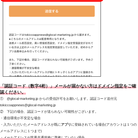
「認証コード（数字4桁）」メールが届かない方は
ドメイン指定
をご確
認ください。
① @glocal-marketing.jp からの受信許可をお願いします。
認証コード送付元
tokiccoappnews@glocal-marketing.jp
② 下記の場合、
認証コードが送られない可能性がございます。
・通信環境が不安定な場合
・
入力いただいたメールアドレスが既に
アプリ
に登録
されている場合(
アカウントは１つの
メールアドレスに１つまで)
・メールアドレスが世界共通規格に準拠していない場合