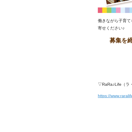
働きながら子育て
寄せください♪
募集を
▽RaRa♪Lif
https://www.rarali