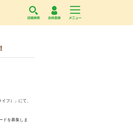
店舗検索
会員登録
menu
！
・ライフ）」にて、
ードを募集しま