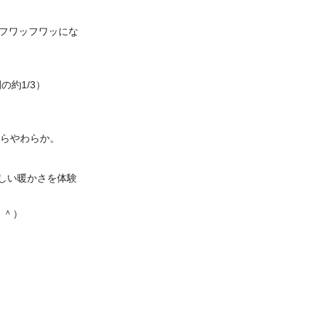
フワッフワッにな
約1/3）
くらやわらか。
しい暖かさを体験
＾＾）