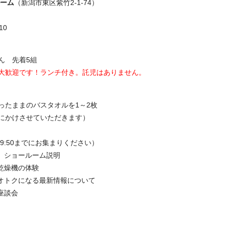
ルーム
（新潟市東区紫竹2-1-74）
10
ん 先着5組
大歓迎です！ランチ付き。託児はありません。
ったままのバスタオルを1～2枚
にかけさせていただきます）
受付（9:50までにお集まりください）
紹介、ショールーム説明
類乾燥機の体験
オトクになる最新情報について
＆座談会