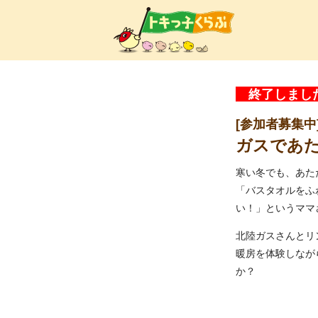
トキ
終了しま
[参加者募集中
ガスであ
寒い冬でも、あた
「バスタオルをふ
い！」というママ
北陸ガスさんとリ
暖房を体験しなが
か？