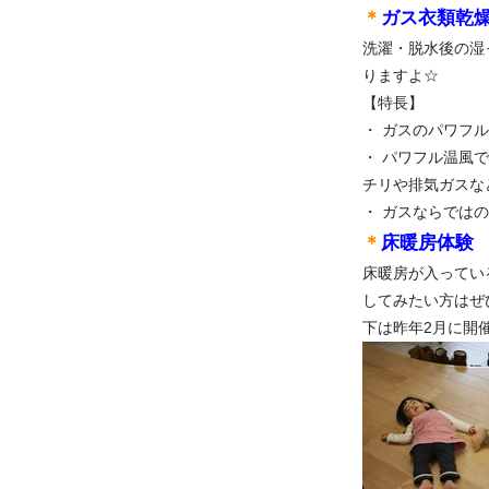
＊
ガス衣類乾
洗濯・脱水後の湿
りますよ☆
【特長】
・ ガスのパワフ
・ パワフル温風
チリや排気ガスな
・ ガスならでは
＊
床暖房体験
床暖房が入ってい
してみたい方はぜ
下は昨年2月に開