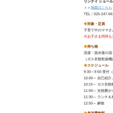
リンナイ ショー
＞＞
地図はこちら
TEL：025-247-66
◆
対象・
定員
子育て中のママさ
※お子さま同伴も
◆
持ち物
洗濯・脱水後の湿
（ガス衣類乾燥機
◆
スケジュール
9:30～9:50 
10:00～ 自己
10:15～ ガス衣
11:00～
光熱費が
11:30～ ランチ
12:50～ 解散
◆
参加費無料