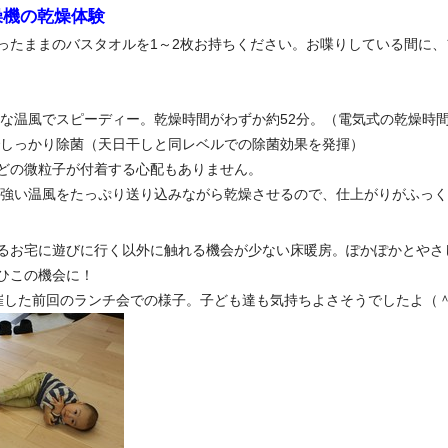
燥機の乾燥体験
ったままのバスタオルを1～2枚お持ちください。お喋りしている間に、
ルな温風でスピーディー。乾燥時間がわずか約52分。（電気式の乾燥時間の
でしっかり除菌（天日干しと同レベルでの除菌効果を発揮）
どの微粒子が付着する心配もありません。
の強い温風をたっぷり送り込みながら乾燥させるので、仕上がりがふっ
るお宅に遊びに行く以外に触れる機会が少ない床暖房。ぽかぽかとやさ
ひこの機会に！
催した前回のランチ会での様子。
子ども達も気持ちよさそうでしたよ（