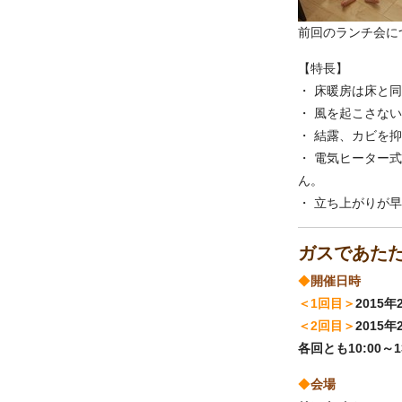
前回のランチ会につ
【特長】
・ 床暖房は床と
・ 風を起こさな
・ 結露、カビを
・ 電気ヒーター
ん。
・ 立ち上がりが
ガスであたた
◆
開催日時
＜1回目＞
2015
＜2回目＞
2015
各回とも10:00～1
◆
会場