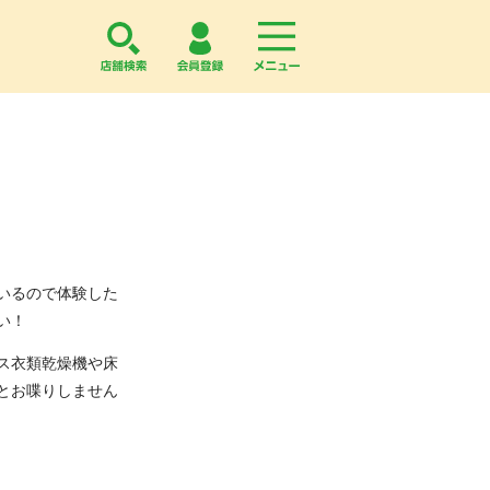
店舗検索
会員登録
menu
いるので体験した
い！
ス衣類乾燥機や床
とお喋りしません