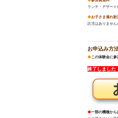
ランチ・デザート
◆
お子さま連れ歓
託児はありません
お申込み方
◆
この体験会に参
終了しまし
◆
一部の機種から