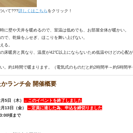
いて???
詳しくはこちら
をクリック！
同時に壁や天井を暖めるので、室温は低めでも、お部屋全体が暖かい。
いので、乾燥をふせぎ、ほこりを舞い上げない。
抑える。
式の床暖房と異なり、温度が42℃以上にならないため低温やけどの心配
早い。約1時間で暖まります。（電気式のものだと約2時間半～約5時間半
かランチ会 開催概要
年2月5日（木）
←このイベントを終了しました
年2月13日（金）
←定員に達した為、申込を締切りました
3:00頃まで