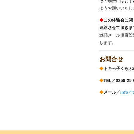
その場合にはお手数で
ようお願いいたし
◆
この体験会に関し
連絡させて頂きま
迷惑メール拒否設定
します。
お問合せ
◆
トキっ子くらぶ
◆
TEL／0258-25-
◆
メール／
info@t