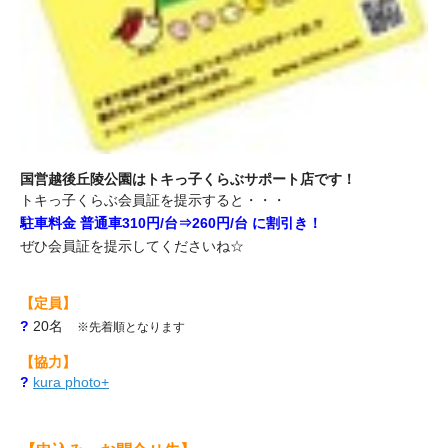
国営越後丘陵公園はトキっ子くらぶサポート店です！
トキっ子くらぶ会員証を提示すると・・・
駐車料金 普通車310円/台⇒260円/台 に割引き！
ぜひ会員証を提示してくださいね☆
【定員】
?
20名
※先着順
となります
【協力】
?
kura photo+