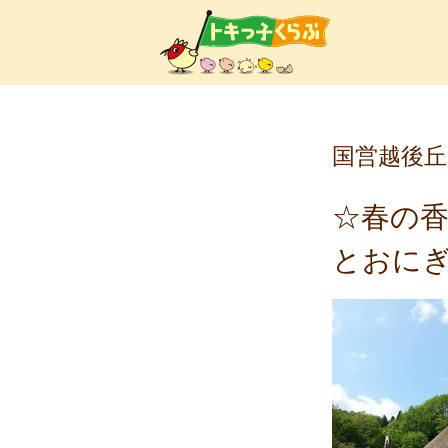
トキ
国
営越後丘
☆
春の
とおに