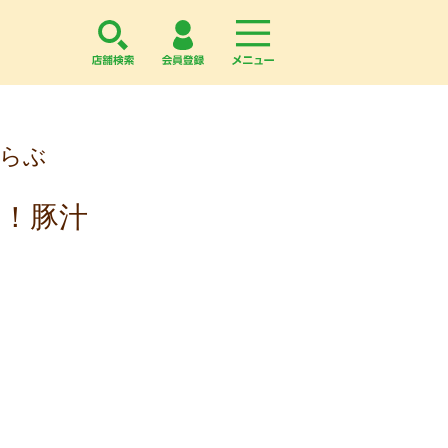
店舗検索
会員登録
menu
くらぶ
う
！豚汁