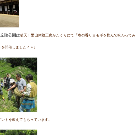
、丘陵公園は
晴天！里山体験工房かたくりにて「春の香りヨモギを摘んで味わって
トを開催しました＾＾♪
イントを教えてもらっています。