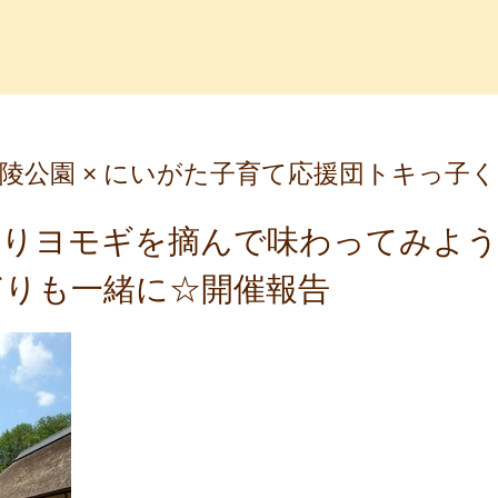
っ子くらぶ
陵公園 × にいがた子育て応援団トキっ子
香りヨモギを摘んで味わってみよ
ぎりも一緒に☆開催報告