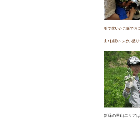
釜で炊いたご飯でお
由♪お腹いっぱい盛
新緑の里山エリアは