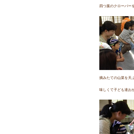
四つ葉のクローバー
摘
みたての山菜を天
味しくて子ども達お