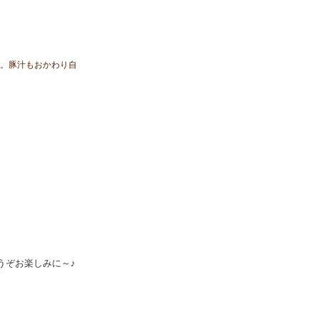
。
豚汁もおかわり自
うぞお楽しみに～♪