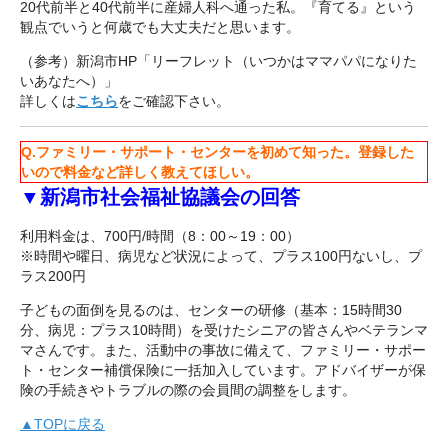
20代前半と40代前半に産婦人科へ通った私。『育てる』という
観点でいうと何歳でも大丈夫だと思います。
（参考）新潟市HP「リーフレット（いつかはママパパになりた
いあなたへ）」
詳しくは
こちら
をご確認下さい。
Q.ファミリー・サポート・センターを初めて知った。登録した
いので料金など詳しく教えてほしい。
▼新潟市社会福祉協議会の回答
利用料金は、700円/時間（8：00～19：00）
※時間や曜日、病児など状況によって、プラス100円ないし、プ
ラス200円
子どもの面倒を見るのは、センターの研修（基本：15時間30
分、病児：プラス10時間）を受けたシニアの皆さんやベテランマ
マさんです。また、活動中の事故に備えて、ファミリー・サポー
ト・センター補償保険に一括加入しています。アドバイザーが保
険の手続きやトラブルの際の会員間の調整をします。
▲TOPに戻る