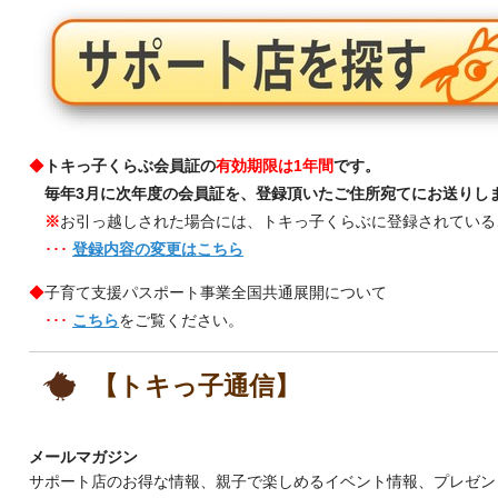
◆
トキっ子くらぶ会員証の
有効期限は1年間
です。
毎年3月に次年度の会員証を、登録頂いたご住所宛てにお送りし
※
お引っ越しされた場合には、トキっ子くらぶに登録されている
･･･
登録内容の変更はこちら
◆
子育て支援パスポート事業全国共通展開について
･･･
こちら
をご覧ください。
【トキっ子通信】
メールマガジン
サポート店のお得な情報、親子で楽しめるイベント情報、プレゼン