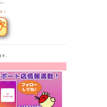
い。
ク！
ます。